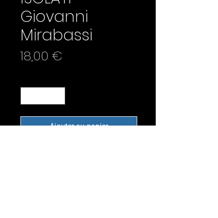
Giovanni
Mirabassi
Prix
18,00 €
Quantité
*
Ajouter au panier
Composé au printemps 2020,
l’album porte bien son nom,
c’est en plein confinement que
Giovanni Mirabassi a trouvé
dans son piano l’écho
nécessaire pour faire résonner